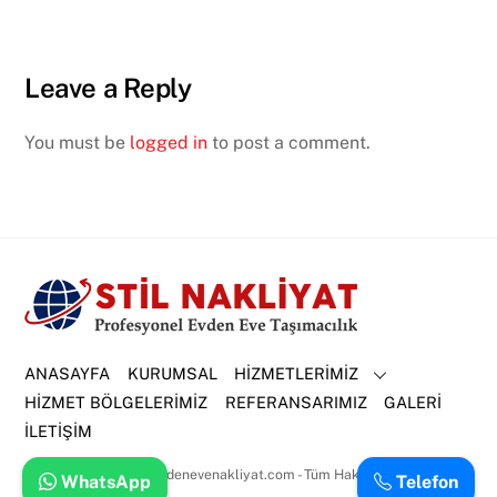
Leave a Reply
You must be
logged in
to post a comment.
ANASAYFA
KURUMSAL
HİZMETLERİMİZ
HİZMET BÖLGELERİMİZ
REFERANSARIMIZ
GALERİ
İLETİŞİM
Back
Copright © 2000 stilevdenevenakliyat.com - Tüm Hakları Saklıdır
WhatsApp
Telefon
To