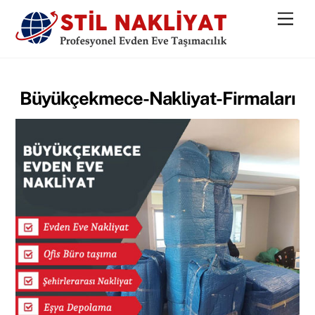
Skip
Men
to
content
Büyükçekmece-Nakliyat-Firmaları